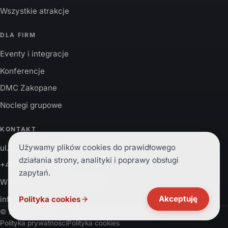
Wszystkie atrakcje
DLA FIRM
Eventy i integracje
Konferencje
DMC Zakopane
Noclegi grupowe
KONTAKT
Używamy plików cookies do prawidłowego
ul. Zaruskiego 1, 34-500 Zakopane
działania strony, analityki i poprawy obsługi
+48 785 200 003
zapytań.
WhatsApp:
+48 785 200 003
Akceptuję
Polityka cookies
info@cot.pl
© 2026 Grupa COT. Wszystkie prawa zastrzeżone.
Polityka prywatności
Polityka cookies