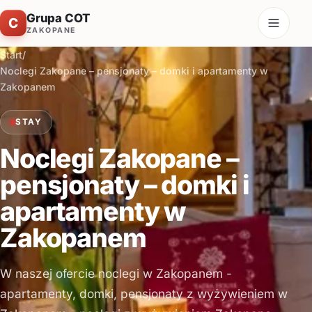
Grupa COT
C
ZAKOPANE
Start
/
Noclegi Zakopane – pensjonaty – domki i apartamenty w
Zakopanem
STAY
Noclegi Zakopane –
pensjonaty – domki i
apartamenty w
Zakopanem
W naszej ofercie noclegi w Zakopanem -
apartamenty, domki, pensjonaty z wyżywieniem w