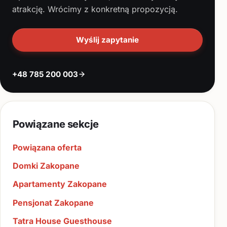
atrakcję. Wrócimy z konkretną propozycją.
Wyślij zapytanie
+48 785 200 003
Powiązane sekcje
Powiązana oferta
Domki Zakopane
Apartamenty Zakopane
Pensjonat Zakopane
Tatra House Guesthouse