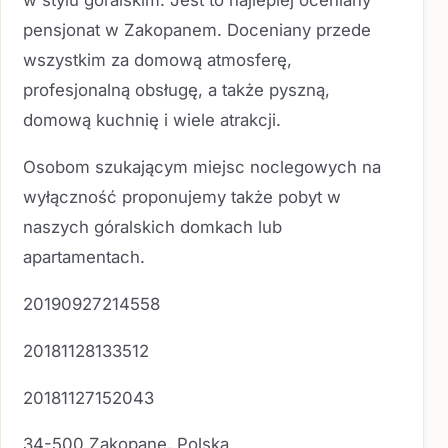
w stylu góralskim. Jest to najlepiej oceniany
pensjonat w Zakopanem. Doceniany przede
wszystkim za domową atmosferę,
profesjonalną obsługę, a także pyszną,
domową kuchnię i wiele atrakcji.
Osobom szukającym miejsc noclegowych na
wyłączność proponujemy także pobyt w
naszych góralskich domkach lub
apartamentach.
20190927214558
20181128133512
20181127152043
34-500 Zakopane, Polska