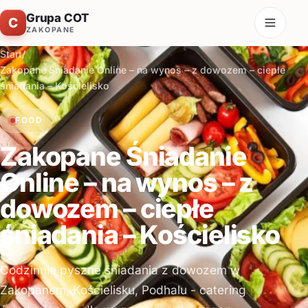
Grupa COT
C
ZAKOPANE
Start
/
Zakopane Śniadanie Online – na wynos – z dowozem – ciepłe
śniadania – Kościelisko
FOOD
Zakopane Śniadanie
Online – na wynos – z
dowozem – ciepłe
śniadania – Kościelisko
Codzinnie pyszne śniadania z dowozem w
Zakopanem, Kościelisku, Podhalu - catering