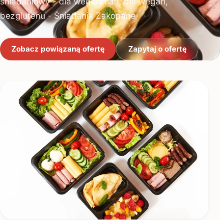
śniadaniowy - dla wegeratian, dla wegan,
bezglutenu - Śniadania Zakopane
Zobacz powiązaną ofertę
Zapytaj o ofertę