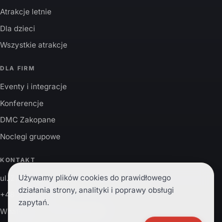
Atrakcje letnie
Dla dzieci
Wszystkie atrakcje
DLA FIRM
Eventy i integracje
Konferencje
DMC Zakopane
Noclegi grupowe
KONTAKT
Używamy plików cookies do prawidłowego
ul. Zaruskiego 1, 34-500 Zakopane
działania strony, analityki i poprawy obsługi
+48 785 200 003
zapytań.
WhatsApp:
+48 785 200 003