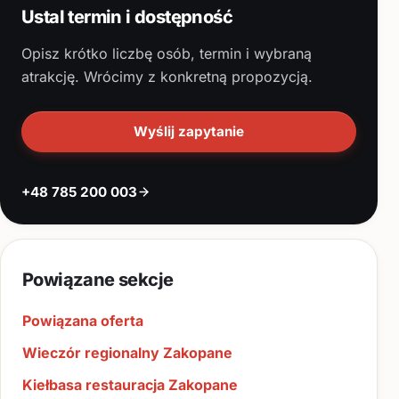
Ustal termin i dostępność
Opisz krótko liczbę osób, termin i wybraną
atrakcję. Wrócimy z konkretną propozycją.
Wyślij zapytanie
+48 785 200 003
Powiązane sekcje
Powiązana oferta
Wieczór regionalny Zakopane
Kiełbasa restauracja Zakopane